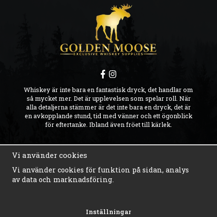
Whiskey är inte bara en fantastisk dryck, det handlar om
så mycket mer. Det är upplevelsen som spelar roll. När
alla detaljerna stämmer är det inte bara en dryck, det är
en avkopplande stund, tid med vänner och ett ögonblick
för eftertanke. Ibland även fröet till kärlek.
FAQ
Vi använder cookies
VILLKOR
Vi använder cookies för funktion på sidan, analys
KONTAKTA OSS
av data och marknadsföring.
RETUR & REKLAMATION
OUR STORY
NYHETSBREV
INTEGRITETSPOLICY
Inställningar