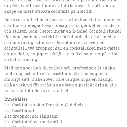
dig. Med detta set får du allt du behöver för att kunna
skapa de mest utsökta cocktails på nolltid.
Detta cocktailset är tillverkat av högkvalitativa material
och har en elegant svart design som ger det en modern
och stilren look. I setet ingår en 2-delad Cocktail shaker
Parisian, som är perfekt för att blanda drinkar med is
och andra ingredienser. Dessutom finns även en
cocktailsil, två droppkorkar, en cocktailsked med gaffel,
en muddler, en jigger på 1,5 cl och 3 cl samt en påse för
enkel förvaring.
Med detta set kan du enkelt och professionellt skaka,
mäta upp och sila dina cocktails på ett snyggt och
smidigt sätt. Du behöver inte längre köpa en mängd
olika verktyg för att kunna göra en perfekt drink, allt
finns samlat i detta cocktailset.
Innehåller:
1 st Cocktail shaker Parisian (2-delad)
1 st Cocktailsil
2 st droppkorkar långsam
1 st Cocktailsked med gaffel