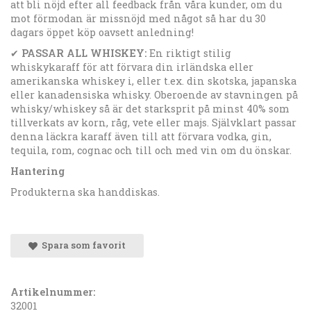
att bli nöjd efter all feedback från våra kunder, om du
mot förmodan är missnöjd med något så har du 30
dagars öppet köp oavsett anledning!
✔
PASSAR ALL WHISKEY:
En riktigt stilig
whiskykaraff för att förvara din irländska eller
amerikanska whiskey i, eller t.ex. din skotska, japanska
eller kanadensiska whisky. Oberoende av stavningen på
whisky/whiskey så är det starksprit på minst 40% som
tillverkats av korn, råg, vete eller majs. Självklart passar
denna läckra karaff även till att förvara vodka, gin,
tequila, rom, cognac och till och med vin om du önskar.
Hantering
Produkterna ska handdiskas.
Spara som favorit
Artikelnummer:
32001