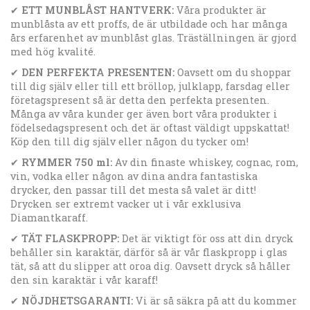
✔
ETT MUNBLÅST HANTVERK:
Våra produkter är
munblåsta av ett proffs, de är utbildade och har många
års erfarenhet av munblåst glas. Träställningen är gjord
med hög kvalité.
✔
DEN PERFEKTA PRESENTEN:
Oavsett om du shoppar
till dig själv eller till ett bröllop, julklapp, farsdag eller
företagspresent så är detta den perfekta presenten.
Många av våra kunder ger även bort våra produkter i
födelsedagspresent och det är oftast väldigt uppskattat!
Köp den till dig själv eller någon du tycker om!
✔
RYMMER 750 ml:
Av din finaste whiskey, cognac, rom,
vin, vodka eller någon av dina andra fantastiska
drycker, den passar till det mesta så valet är ditt!
Drycken ser extremt vacker ut i vår exklusiva
Diamantkaraff.
✔
TÄT FLASKPROPP:
Det är viktigt för oss att din dryck
behåller sin karaktär, därför så är vår flaskpropp i glas
tät, så att du slipper att oroa dig. Oavsett dryck så håller
den sin karaktär i vår karaff!
✔
NÖJDHETSGARANTI:
Vi är så säkra på att du kommer