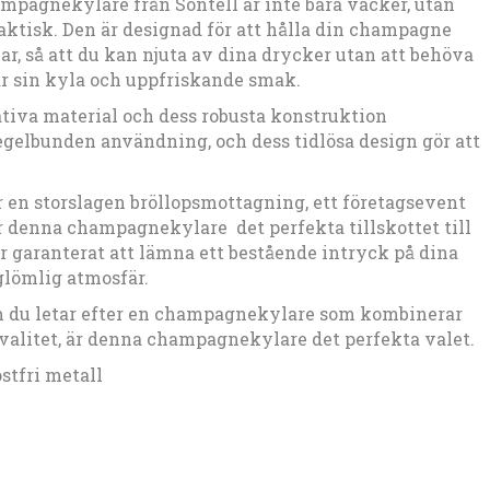
pagnekylare från Sontell är inte bara vacker, utan
aktisk. Den är designad för att hålla din champagne
mar, så att du kan njuta av dina drycker utan att behöva
par sin kyla och uppfriskande smak.
tiva material och dess robusta konstruktion
regelbunden användning, och dess tidlösa design gör att
r en storslagen bröllopsmottagning, ett företagsevent
r denna champagnekylare det perfekta tillskottet till
 garanterat att lämna ett bestående intryck på dina
glömlig atmosfär.
 du letar efter en champagnekylare som kombinerar
 kvalitet, är denna champagnekylare det perfekta valet.
stfri metall