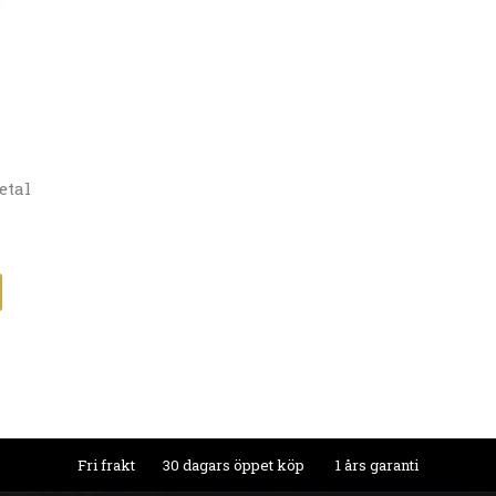
etal
Fri frakt
30 dagars öppet köp
1 års garanti