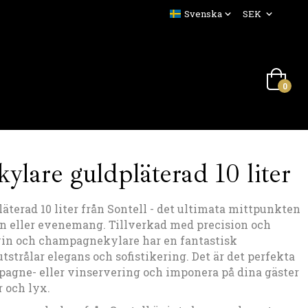
0
lare guldpläterad 10 liter
erad 10 liter från Sontell - det ultimata mittpunkten
llen eller evenemang. Tillverkad med precision och
 vin och champagnekylare har en fantastisk
tstrålar elegans och sofistikering. Det är det perfekta
mpagne- eller vinservering och imponera på dina gäster
 och lyx.