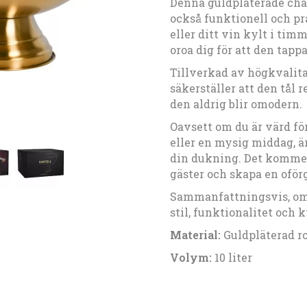
Denna guldpläterade cham
också funktionell och pr
eller ditt vin kylt i tim
oroa dig för att den tap
Tillverkad av högkvalita
säkerställer att den tål 
den aldrig blir omodern.
Oavsett om du är värd fö
eller en mysig middag, ä
din dukning. Det kommer
gäster och skapa en oför
Sammanfattningsvis, om
stil, funktionalitet och
Material:
Guldpläterad ro
Volym:
10 liter