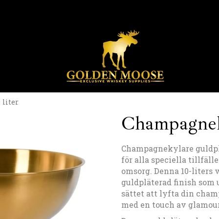
liter
Champagneky
Champagnekylare guldplät
för alla speciella tillfä
omsorg. Denna 10-liters
guldpläterad finish som u
sättet att lyfta din cha
med en touch av glamour