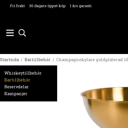
Fri frakt
30 dagars öppet köp
1 års garanti
Startsida
/
Bartillbehör
/
Champagnekylare guldpläterad 10 
Whiskeytillbehör
Bartillbehör
Reservdelar
Kampanjer